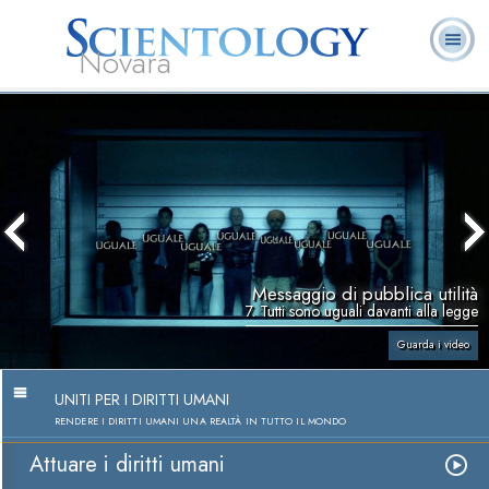
Novara
L. Ron Hubbard:
Che cos’è
Ministri
Domande
Libri
Fondatore
Scientology?
Volontari
ricorrenti
Messaggio di pubblica utilità
7. Tutti sono uguali davanti alla legge
Guarda i video
UNITI PER I DIRITTI UMANI
RENDERE I DIRITTI UMANI UNA REALTÀ IN TUTTO IL MONDO
Attuare i diritti umani