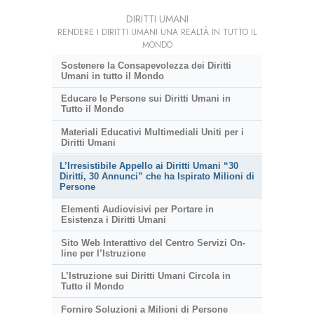
DIRITTI UMANI
RENDERE I DIRITTI UMANI UNA REALTÀ IN TUTTO IL
MONDO
Sostenere la Consapevolezza dei Diritti
Umani in tutto il Mondo
Educare le Persone sui Diritti Umani in
Tutto il Mondo
Materiali Educativi Multimediali Uniti per i
Diritti Umani
L’Irresistibile Appello ai Diritti Umani “30
Diritti, 30 Annunci” che ha Ispirato Milioni di
Persone
Elementi Audiovisivi per Portare in
Esistenza i Diritti Umani
Sito Web Interattivo del Centro Servizi On-
line per l’Istruzione
L’Istruzione sui Diritti Umani Circola in
Tutto il Mondo
Fornire Soluzioni a Milioni di Persone