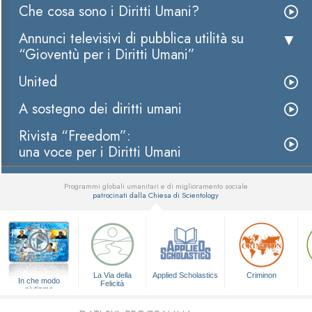
Che cosa sono i Diritti Umani?
Annunci televisivi di pubblica utilità su
“Gioventù per i Diritti Umani”
United
A sostegno dei diritti umani
Rivista “Freedom”:
una voce per i Diritti Umani
Programmi globali umanitari e di miglioramento sociale
patrocinati dalla Chiesa di Scientology
▼
La Via della
Applied Scholastics
Criminon
In che modo
Felicità
aiutiamo