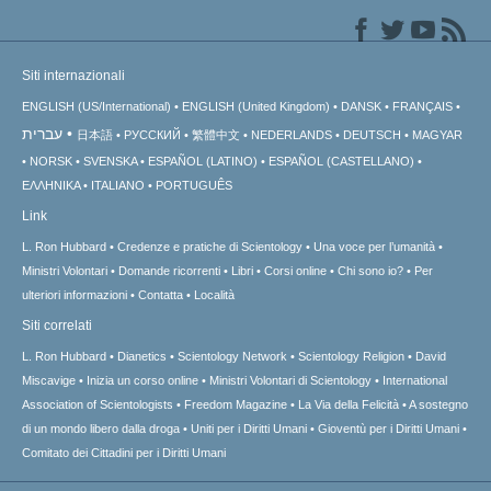
Siti internazionali
ENGLISH (US/International)
ENGLISH (United Kingdom)
DANSK
FRANÇAIS
עברית
日本語
РУССКИЙ
繁體中文
NEDERLANDS
DEUTSCH
MAGYAR
NORSK
SVENSKA
ESPAÑOL (LATINO)
ESPAÑOL (CASTELLANO)
ΕΛΛΗΝΙΚA
ITALIANO
PORTUGUÊS
Link
L. Ron Hubbard
Credenze e pratiche di Scientology
Una voce per l’umanità
Ministri Volontari
Domande ricorrenti
Libri
Corsi online
Chi sono io?
Per
ulteriori informazioni
Contatta
Località
Siti correlati
L. Ron Hubbard
Dianetics
Scientology Network
Scientology Religion
David
Miscavige
Inizia un corso online
Ministri Volontari di Scientology
International
Association of Scientologists
Freedom Magazine
La Via della Felicità
A sostegno
di un mondo libero dalla droga
Uniti per i Diritti Umani
Gioventù per i Diritti Umani
Comitato dei Cittadini per i Diritti Umani