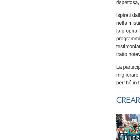
rispettosa,
Ispirati d
nella misur
la propria
programmi 
testimonia
tratto note
La partecip
migliorare 
perché in 
CREAR