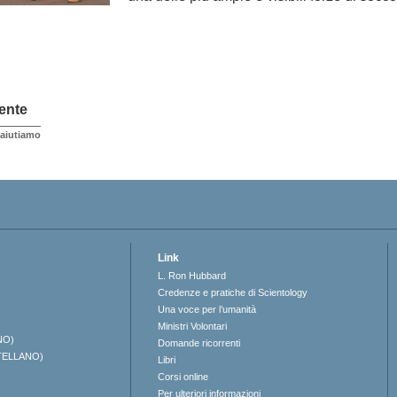
ente
aiutiamo
Link
L. Ron Hubbard
Credenze e pratiche di Scientology
Una voce per l’umanità
Ministri Volontari
NO)
Domande ricorrenti
TELLANO)
Libri
Corsi online
Per ulteriori informazioni