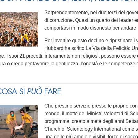
Sorprendentemente, nei due terzi dei governi
di corruzione. Quasi un quarto dei leader 
comportarsi in modo disonesto per andare 
Per invertire questo declino e ripristinare i
Hubbard ha scritto La Via della Felicità:
re. I suoi 21 precetti, interamente non religiosi, possono essere 
ura o credo per favorire la gentilezza, l’onestà e le competenze d
OSA SI
PUÒ
FARE
Che prestino servizio presso le proprie comu
mondo, il motto dei Ministri Volontari di S
programma, creato a metà degli anni Setta
Church of Scientology International come se
una delle più ampie e visibili forze di socco