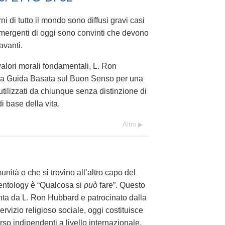
 di tutto il mondo sono diffusi gravi casi
emergenti di oggi sono convinti che devono
avanti.
 valori morali fondamentali, L. Ron
 Una Guida Basata sul Buon Senso per una
utilizzati da chiunque senza distinzione di
i base della vita.
Altro
nità o che si trovino all’altro capo del
cientology è “Qualcosa si
può
fare”. Questo
nta da L. Ron Hubbard e patrocinato dalla
rvizio religioso sociale, oggi costituisce
rso indipendenti a livello internazionale.