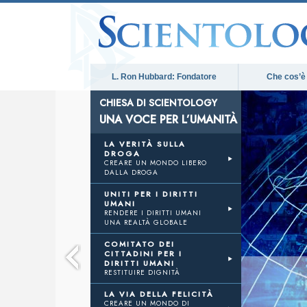
L. Ron Hubbard: Fondatore
Che cos’è
CHIESA DI SCIENTOLOGY
UNA VOCE PER L’UMANITÀ
OCE
LA VERITÀ SULLA
DROGA
CREARE UN MONDO LIBERO
DALLA DROGA
ANITÀ
UNITI PER I DIRITTI
UMANI
RENDERE I DIRITTI UMANI
UNA REALTÀ GLOBALE
COMITATO DEI
CITTADINI PER I
DIRITTI UMANI
RESTITUIRE DIGNITÀ
LA VIA DELLA FELICITÀ
CREARE UN MONDO DI