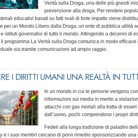
Verità sulla Droga, una delle più grandi in
prevenzione alla droga. Per rendere popola
teriali educativi basati su fatti reali di forte impatto viene distrib
 per un Mondo Libero dalla Droga, un ente di pubblica utilità se
 e istituti governativi di tutto il mondo. Attingendo a decenni d
 il programma La Verità sulla Droga comunica in modo efficace i fat
iduale sia tramite comunicazioni ad ampio raggio.
RE I DIRITTI UMANI UNA REALTÀ IN TU
In un mondo in cui le persone vengono co
informazioni sui media in merito a violazion
attacchi con gas mortali alla tratta di esser
dall’uomo, pochi comprendono i propri diri
Fedeli alla lunga tradizione di paladini della
y e i suoi membri cercano di porvi rimedio sponsorizzando una de