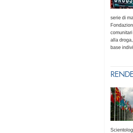
serie di ma
Fondazione
comunitari
alla droga,
base indiv
RENDE
Scientolog