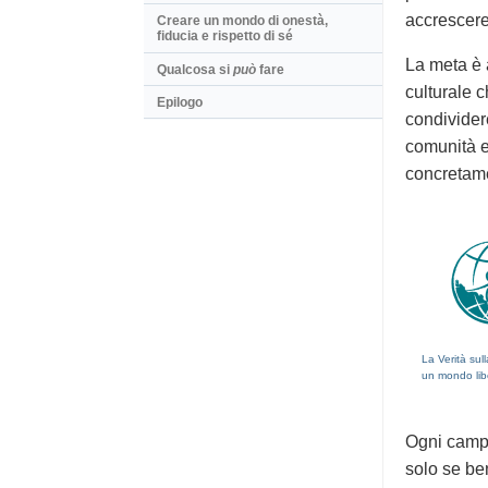
accrescere 
Creare un mondo di onestà,
fiducia e rispetto di sé
La meta è a
Qualcosa si
può
fare
culturale c
Epilogo
condivider
comunità e 
concretame
La Verità sul
un mondo lib
Ogni campa
solo se be