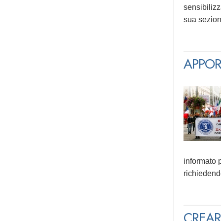
sensibilizz
sua sezion
APPOR
informato p
richiedendo
CREAR