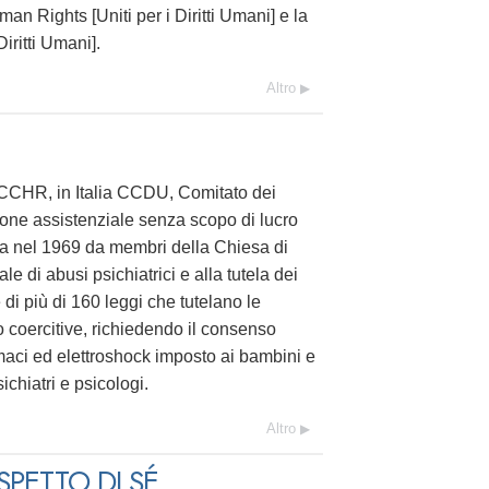
an Rights [Uniti per i Diritti Umani] e la
iritti Umani].
Altro
CCHR, in Italia CCDU, Comitato dei
zione assistenziale senza scopo di lucro
uita nel 1969 da membri della Chiesa di
le di abusi psichiatrici e alla tutela dei
di più di 160 leggi che tutelano le
o coercitive, richiedendo il consenso
armaci ed elettroshock imposto ai bambini e
chiatri e psicologi.
Altro
SPETTO DI SÉ