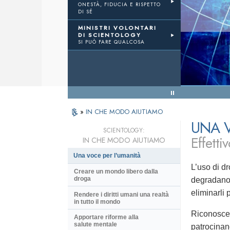
ONESTÀ, FIDUCIA E RISPETTO
DI SÉ
La Via Della Felicità
Ministri Volontari
MINISTRI VOLONTARI
DI SCIENTOLOGY
SI PUÒ FARE QUALCOSA
ivi risultati
« Torna al menu
»
IN CHE MODO AIUTIAMO
UNA V
SCIENTOLOGY:
Effettiv
IN CHE MODO AIUTIAMO
Una voce per l’umanità
L’uso di dr
Creare un mondo libero dalla
droga
degradano 
eliminarli 
Rendere i diritti umani una realtà
in tutto il mondo
Riconoscen
Apportare riforme alla
salute mentale
patrocinan