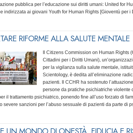
azione pubblica per l’educazione sui diritti umani: United for Hum
e indirizzata ai giovani Youth for Human Rights [Gioventù per i D
TARE RIFORME ALLA SALUTE MENTALE
Il Citizens Commission on Human Rights (
Cittadini per i Diritti Umani), un’organizza
per la vigilanza sulla salute mentale, istit
Scientology, è dedita all’eliminazione radica
pazienti. Il CCHR ha sostenuto l’attuazione 
persone da pratiche psichiatriche violente 
er il trattamento psichiatrico, ponendo fine all’uso forzato di f
 severe sanzioni per l’abuso sessuale di pazienti da parte di psi
E UN MONDO DI ONESTÀ, FIDUCIA E RI