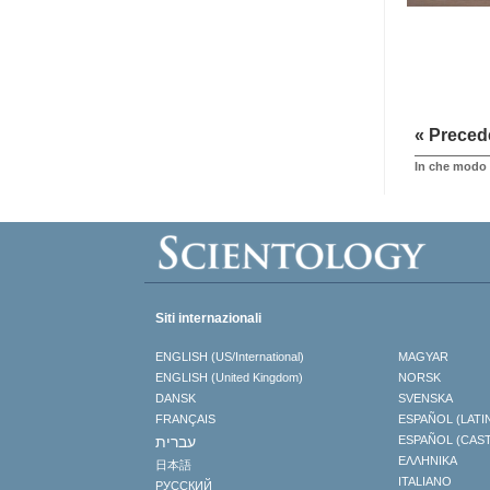
« Preced
In che modo 
Siti internazionali
ENGLISH (US/International)
MAGYAR
ENGLISH (United Kingdom)
NORSK
DANSK
SVENSKA
FRANÇAIS
ESPAÑOL (LATI
עברית
ESPAÑOL (CAS
ΕΛΛΗΝΙΚA
日本語
ITALIANO
РУССКИЙ