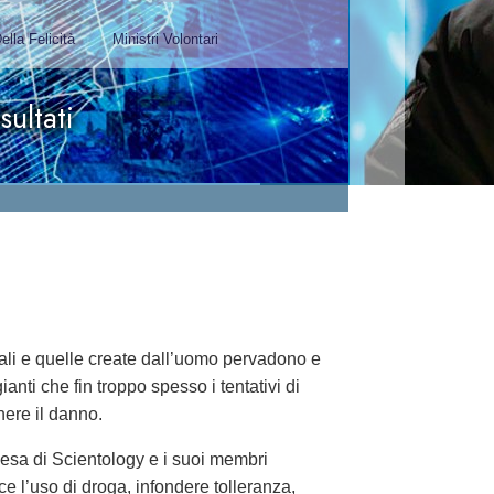
irman, Mangere Maori Wardens
Association
Guarda i video
turali e quelle create dall’uomo pervadono e
ti che fin troppo spesso i tentativi di
nere il danno.
iesa di Scientology e i suoi membri
e l’uso di droga, infondere tolleranza,