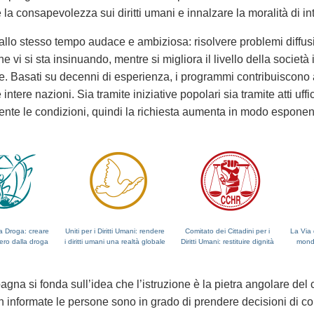
la consapevolezza sui diritti umani e innalzare la moralità di in
llo stesso tempo audace e ambiziosa: risolvere problemi diffusi i
he vi si sta insinuando, mentre si migliora il livello della società
e. Basati su decenni di esperienza, i programmi contribuiscono 
intere nazioni. Sia tramite iniziative popolari sia tramite atti uff
nte le condizioni, quindi la richiesta aumenta in modo esponen
la Droga: creare
Uniti per i Diritti Umani: rendere
Comitato dei Cittadini per i
La Via 
ero dalla droga
i diritti umani una realtà globale
Diritti Umani: restituire dignità
mondo
gna si fonda sull’idea che l’istruzione è la pietra angolare del
n informate le persone sono in grado di prendere decisioni di con