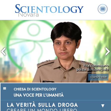
Novara
L. Ron Hubbard:
Che cos’è
Ministri
Domande
Libri
Fondatore
Scientology?
Volontari
ricorrenti
Vice commissario
polizia di Nuova Delhi
Guarda i video
CHIESA DI SCIENTOLOGY
UNA VOCE PER L’UMANITÀ
LA VERITÀ SULLA DROGA
CREARE UN MONDO LIBERO