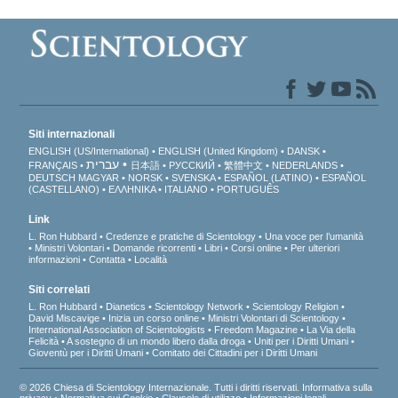
Siti internazionali
ENGLISH (US/International)
ENGLISH (United Kingdom)
DANSK
עברית
FRANÇAIS
日本語
РУССКИЙ
繁體中文
NEDERLANDS
DEUTSCH
MAGYAR
NORSK
SVENSKA
ESPAÑOL (LATINO)
ESPAÑOL
(CASTELLANO)
ΕΛΛΗΝΙΚA
ITALIANO
PORTUGUÊS
Link
L. Ron Hubbard
Credenze e pratiche di Scientology
Una voce per l’umanità
Ministri Volontari
Domande ricorrenti
Libri
Corsi online
Per ulteriori
informazioni
Contatta
Località
Siti correlati
L. Ron Hubbard
Dianetics
Scientology Network
Scientology Religion
David Miscavige
Inizia un corso online
Ministri Volontari di Scientology
International Association of Scientologists
Freedom Magazine
La Via della
Felicità
A sostegno di un mondo libero dalla droga
Uniti per i Diritti Umani
Gioventù per i Diritti Umani
Comitato dei Cittadini per i Diritti Umani
© 2026 Chiesa di Scientology Internazionale. Tutti i diritti riservati.
Informativa sulla
privacy
•
Normativa sui Cookie
•
Clausole di utilizzo
•
Informazioni legali