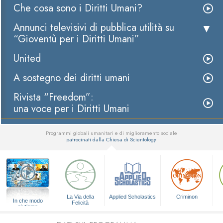
Che cosa sono i Diritti Umani?
Annunci televisivi di pubblica utilità su
“Gioventù per i Diritti Umani”
United
A sostegno dei diritti umani
Rivista “Freedom”:
una voce per i Diritti Umani
Programmi globali umanitari e di miglioramento sociale
patrocinati dalla Chiesa di Scientology
▼
La Via della
Applied Scholastics
Criminon
In che modo
Felicità
aiutiamo