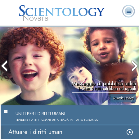
Novara
L. Ron Hubbard:
Che cos’è
Ministri
Domande
Libri
Fondatore
Scientology?
Volontari
ricorrenti
Messaggio di pubblica utilità
1. Siamo tutti nati liberi ed uguali
Guarda i video
UNITI PER I DIRITTI UMANI
RENDERE I DIRITTI UMANI UNA REALTÀ IN TUTTO IL MONDO
Attuare i diritti umani