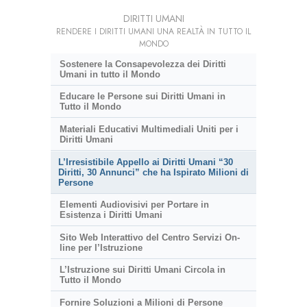
DIRITTI UMANI
RENDERE I DIRITTI UMANI UNA REALTÀ IN TUTTO IL
MONDO
Sostenere la Consapevolezza dei Diritti
Umani in tutto il Mondo
Educare le Persone sui Diritti Umani in
Tutto il Mondo
Materiali Educativi Multimediali Uniti per i
Diritti Umani
L’Irresistibile Appello ai Diritti Umani “30
Diritti, 30 Annunci” che ha Ispirato Milioni di
Persone
Elementi Audiovisivi per Portare in
Esistenza i Diritti Umani
Sito Web Interattivo del Centro Servizi On-
line per l’Istruzione
L’Istruzione sui Diritti Umani Circola in
Tutto il Mondo
Fornire Soluzioni a Milioni di Persone