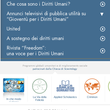
Che cosa sono i Diritti Umani?
Annunci televisivi di pubblica utilità su
“Gioventù per i Diritti Umani”
United
A sostegno dei diritti umani
Rivista “Freedom”:
una voce per i Diritti Umani
Programmi globali umanitari e di miglioramento sociale
patrocinati dalla Chiesa di Scientology
▼
La Via della
Applied Scholastics
Criminon
In che modo
Felicità
aiutiamo