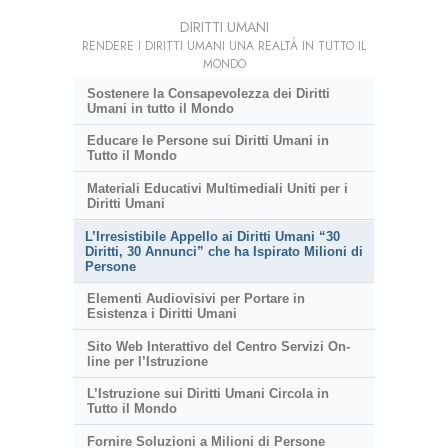
DIRITTI UMANI
RENDERE I DIRITTI UMANI UNA REALTÀ IN TUTTO IL
MONDO
Sostenere la Consapevolezza dei Diritti
Umani in tutto il Mondo
Educare le Persone sui Diritti Umani in
Tutto il Mondo
Materiali Educativi Multimediali Uniti per i
Diritti Umani
L’Irresistibile Appello ai Diritti Umani “30
Diritti, 30 Annunci” che ha Ispirato Milioni di
Persone
Elementi Audiovisivi per Portare in
Esistenza i Diritti Umani
Sito Web Interattivo del Centro Servizi On-
line per l’Istruzione
L’Istruzione sui Diritti Umani Circola in
Tutto il Mondo
Fornire Soluzioni a Milioni di Persone