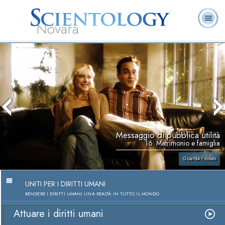
Novara
L. Ron Hubbard:
Che cos’è
Ministri
Domande
Libri
Fondatore
Scientology?
Volontari
ricorrenti
Messaggio di pubblica utilità
16. Matrimonio e famiglia
Guarda i video
UNITI PER I DIRITTI UMANI
RENDERE I DIRITTI UMANI UNA REALTÀ IN TUTTO IL MONDO
Attuare i diritti umani