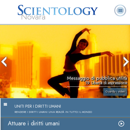
Novara
L. Ron Hubbard:
Che cos’è
Ministri
Domande
Libri
Fondatore
Scientology?
Volontari
ricorrenti
Messaggio di pubblica utilità
19. Libertà di espressione
Guarda i video
UNITI PER I DIRITTI UMANI
RENDERE I DIRITTI UMANI UNA REALTÀ IN TUTTO IL MONDO
Attuare i diritti umani