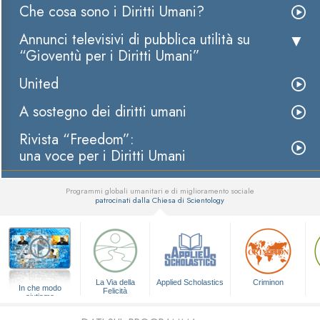
Che cosa sono i Diritti Umani?
Annunci televisivi di pubblica utilità su
“Gioventù per i Diritti Umani”
United
A sostegno dei diritti umani
Rivista “Freedom”:
una voce per i Diritti Umani
Programmi globali umanitari e di miglioramento sociale
patrocinati dalla Chiesa di Scientology
▼
La Via della
Applied Scholastics
Criminon
In che modo
Felicità
aiutiamo