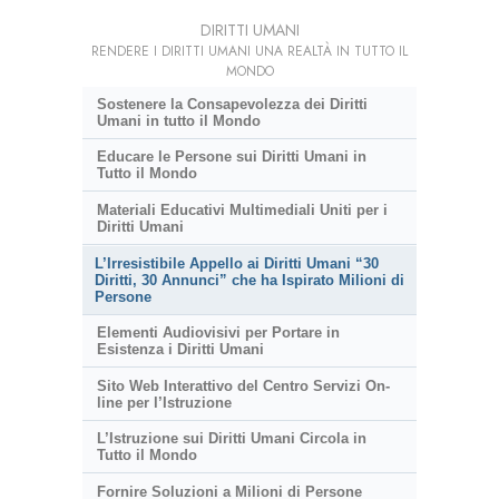
DIRITTI UMANI
RENDERE I DIRITTI UMANI UNA REALTÀ IN TUTTO IL
MONDO
Sostenere la Consapevolezza dei Diritti
Umani in tutto il Mondo
Educare le Persone sui Diritti Umani in
Tutto il Mondo
Materiali Educativi Multimediali Uniti per i
Diritti Umani
L’Irresistibile Appello ai Diritti Umani “30
Diritti, 30 Annunci” che ha Ispirato Milioni di
Persone
Elementi Audiovisivi per Portare in
Esistenza i Diritti Umani
Sito Web Interattivo del Centro Servizi On-
line per l’Istruzione
L’Istruzione sui Diritti Umani Circola in
Tutto il Mondo
Fornire Soluzioni a Milioni di Persone