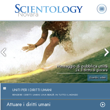
Novara
L. Ron Hubbard:
Che cos’è
Ministri
Domande
Libri
Fondatore
Scientology?
Volontari
ricorrenti
Messaggio di pubblica utilità
24. Il diritto di giocare
Guarda i video
UNITI PER I DIRITTI UMANI
RENDERE I DIRITTI UMANI UNA REALTÀ IN TUTTO IL MONDO
Attuare i diritti umani