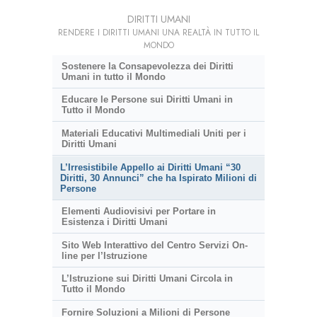
DIRITTI UMANI
RENDERE I DIRITTI UMANI UNA REALTÀ IN TUTTO IL
MONDO
Sostenere la Consapevolezza dei Diritti
Umani in tutto il Mondo
Educare le Persone sui Diritti Umani in
Tutto il Mondo
Materiali Educativi Multimediali Uniti per i
Diritti Umani
L’Irresistibile Appello ai Diritti Umani “30
Diritti, 30 Annunci” che ha Ispirato Milioni di
Persone
Elementi Audiovisivi per Portare in
Esistenza i Diritti Umani
Sito Web Interattivo del Centro Servizi On-
line per l’Istruzione
L’Istruzione sui Diritti Umani Circola in
Tutto il Mondo
Fornire Soluzioni a Milioni di Persone