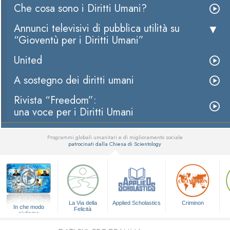
Che cosa sono i Diritti Umani?
Annunci televisivi di pubblica utilità su
“Gioventù per i Diritti Umani”
United
A sostegno dei diritti umani
Rivista “Freedom”:
una voce per i Diritti Umani
Programmi globali umanitari e di miglioramento sociale
patrocinati dalla Chiesa di Scientology
▼
La Via della
Applied Scholastics
Criminon
In che modo
Felicità
aiutiamo