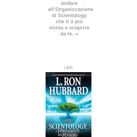
andare
all’Organizzazione
di Scientology
che ti è più
vicina e scoprire
da te. »
LIBRI