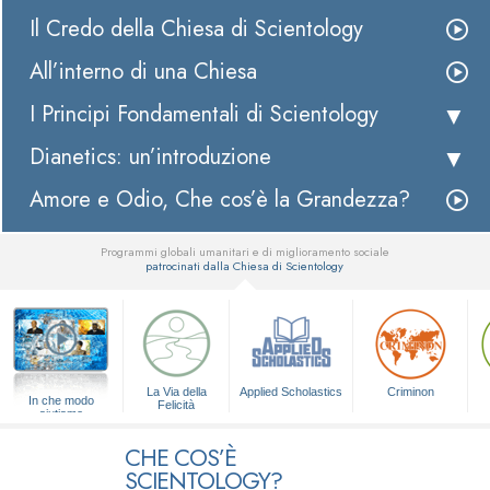
Il Credo della Chiesa di Scientology
All’interno di una Chiesa
I Principi Fondamentali di Scientology
Dianetics: un’introduzione
Amore e Odio, Che cos’è la Grandezza?
Programmi globali umanitari e di miglioramento sociale
patrocinati dalla Chiesa di Scientology
▼
La Via della
Applied Scholastics
Criminon
In che modo
Felicità
aiutiamo
CHE COS’È
SCIENTOLOGY?