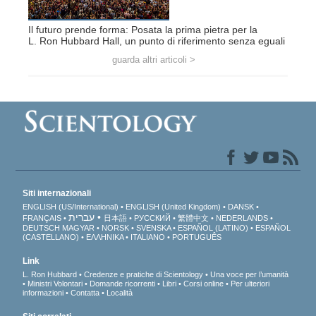
Il futuro prende forma: Posata la prima pietra per la
L. Ron Hubbard Hall, un punto di riferimento senza eguali
guarda altri articoli >
Siti internazionali
ENGLISH (US/International)
ENGLISH (United Kingdom)
DANSK
עברית
FRANÇAIS
日本語
РУССКИЙ
繁體中文
NEDERLANDS
DEUTSCH
MAGYAR
NORSK
SVENSKA
ESPAÑOL (LATINO)
ESPAÑOL
(CASTELLANO)
ΕΛΛΗΝΙΚA
ITALIANO
PORTUGUÊS
Link
L. Ron Hubbard
Credenze e pratiche di Scientology
Una voce per l’umanità
Ministri Volontari
Domande ricorrenti
Libri
Corsi online
Per ulteriori
informazioni
Contatta
Località