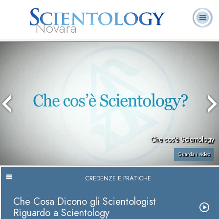
Novara
L. Ron Hubbard:
Che cos’è
Ministri
Domande
Libri
Fondatore
Scientology?
Volontari
ricorrenti
Che cos’è Scientology
Guarda i video
CREDENZE E PRATICHE
Che Cosa Dicono gli Scientologist
Riguardo a Scientology