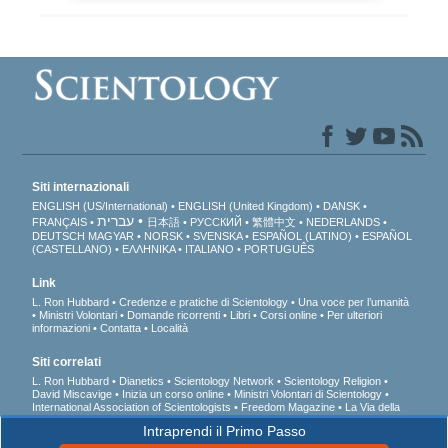
Siti internazionali
ENGLISH (US/International)
ENGLISH (United Kingdom)
DANSK
עברית
FRANÇAIS
日本語
РУССКИЙ
繁體中文
NEDERLANDS
DEUTSCH
MAGYAR
NORSK
SVENSKA
ESPAÑOL (LATINO)
ESPAÑOL
(CASTELLANO)
ΕΛΛΗΝΙΚA
ITALIANO
PORTUGUÊS
Link
L. Ron Hubbard
Credenze e pratiche di Scientology
Una voce per l’umanità
Ministri Volontari
Domande ricorrenti
Libri
Corsi online
Per ulteriori
informazioni
Contatta
Località
Siti correlati
L. Ron Hubbard
Dianetics
Scientology Network
Scientology Religion
David Miscavige
Inizia un corso online
Ministri Volontari di Scientology
International Association of Scientologists
Freedom Magazine
La Via della
Felicità
A sostegno di un mondo libero dalla droga
Uniti per i Diritti Umani
Intraprendi il Primo Passo
Gioventù per i Diritti Umani
Comitato dei Cittadini per i Diritti Umani