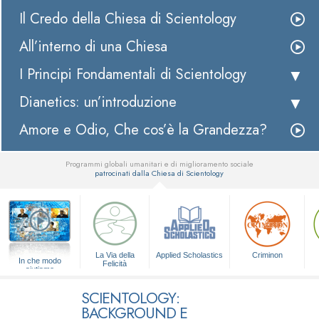
Il Credo della Chiesa di Scientology
All’interno di una Chiesa
I Principi Fondamentali di Scientology
Dianetics: un’introduzione
Amore e Odio, Che cos’è la Grandezza?
Programmi globali umanitari e di miglioramento sociale
patrocinati dalla Chiesa di Scientology
▼
La Via della
Applied Scholastics
Criminon
In che modo
Felicità
aiutiamo
SCIENTOLOGY:
BACKGROUND E