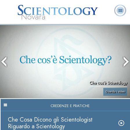
Novara
L. Ron Hubbard:
Che cos’è
Ministri
Domande
Libri
Fondatore
Scientology?
Volontari
ricorrenti
Che cos’è Scientology
Guarda i video
CREDENZE E PRATICHE
Che Cosa Dicono gli Scientologist
Riguardo a Scientology