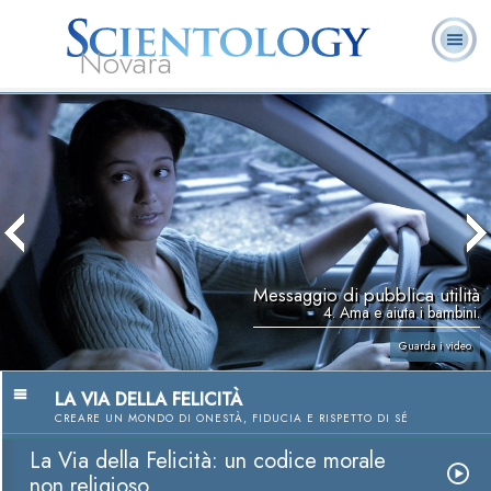
Novara
L. Ron Hubbard:
Che cos’è
Ministri
Domande
Libri
Fondatore
Scientology?
Volontari
ricorrenti
Messaggio di pubblica utilità
4. Ama e aiuta i bambini.
Guarda i video
LA VIA DELLA FELICITÀ
CREARE UN MONDO DI ONESTÀ, FIDUCIA E RISPETTO DI SÉ
La Via della Felicità: un codice morale
non religioso