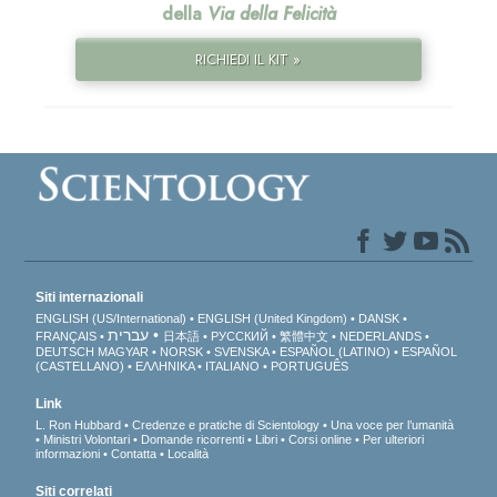
della
Via della Felicità
RICHIEDI IL KIT »
Siti internazionali
ENGLISH (US/International)
ENGLISH (United Kingdom)
DANSK
עברית
FRANÇAIS
日本語
РУССКИЙ
繁體中文
NEDERLANDS
DEUTSCH
MAGYAR
NORSK
SVENSKA
ESPAÑOL (LATINO)
ESPAÑOL
(CASTELLANO)
ΕΛΛΗΝΙΚA
ITALIANO
PORTUGUÊS
Link
L. Ron Hubbard
Credenze e pratiche di Scientology
Una voce per l’umanità
Ministri Volontari
Domande ricorrenti
Libri
Corsi online
Per ulteriori
informazioni
Contatta
Località
Siti correlati