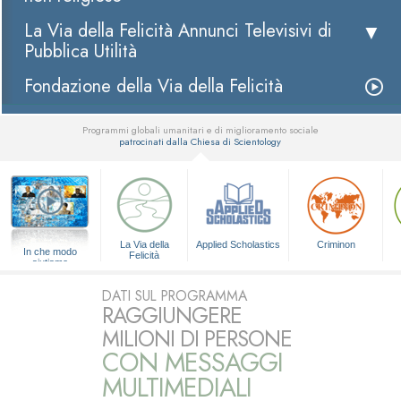
La Via della Felicità Annunci Televisivi di
Pubblica Utilità
Fondazione della Via della Felicità
Programmi globali umanitari e di miglioramento sociale
patrocinati dalla Chiesa di Scientology
▼
La Via della
Applied Scholastics
Criminon
In che modo
Felicità
aiutiamo
DATI SUL PROGRAMMA
RAGGIUNGERE
MILIONI DI PERSONE
CON MESSAGGI
MULTIMEDIALI