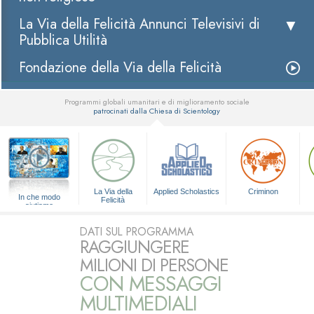
La Via della Felicità Annunci Televisivi di
Pubblica Utilità
Fondazione della Via della Felicità
Programmi globali umanitari e di miglioramento sociale
patrocinati dalla Chiesa di Scientology
▼
La Via della
Applied Scholastics
Criminon
In che modo
Felicità
aiutiamo
DATI SUL PROGRAMMA
RAGGIUNGERE
MILIONI DI PERSONE
CON MESSAGGI
MULTIMEDIALI