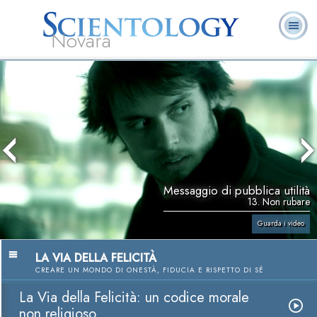
Novara
L. Ron Hubbard:
Che cos’è
Ministri
Domande
Libri
Fondatore
Scientology?
Volontari
ricorrenti
Messaggio di pubblica utilità
13. Non rubare
Guarda i video
LA VIA DELLA FELICITÀ
CREARE UN MONDO DI ONESTÀ, FIDUCIA E RISPETTO DI SÉ
La Via della Felicità: un codice morale
non religioso