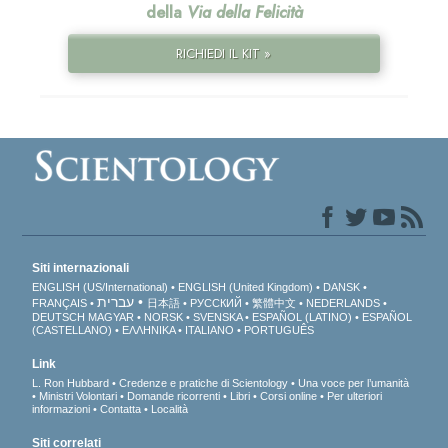
della
Via della Felicità
RICHIEDI IL KIT »
Siti internazionali
ENGLISH (US/International)
ENGLISH (United Kingdom)
DANSK
עברית
FRANÇAIS
日本語
РУССКИЙ
繁體中文
NEDERLANDS
DEUTSCH
MAGYAR
NORSK
SVENSKA
ESPAÑOL (LATINO)
ESPAÑOL
(CASTELLANO)
ΕΛΛΗΝΙΚA
ITALIANO
PORTUGUÊS
Link
L. Ron Hubbard
Credenze e pratiche di Scientology
Una voce per l’umanità
Ministri Volontari
Domande ricorrenti
Libri
Corsi online
Per ulteriori
informazioni
Contatta
Località
Siti correlati