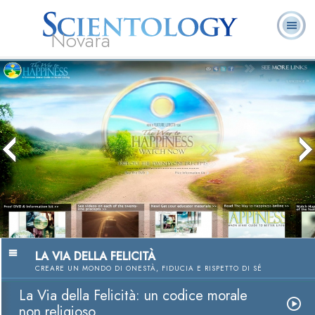
Novara
L. Ron Hubbard:
Che cos’è
Ministri
Domande
Libri
Fondatore
Scientology?
Volontari
ricorrenti
LA VIA DELLA FELICITÀ
CREARE UN MONDO DI ONESTÀ, FIDUCIA E RISPETTO DI SÉ
La Via della Felicità: un codice morale
non religioso