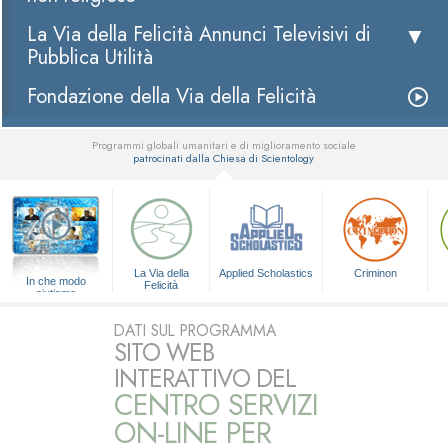
La Via della Felicità Annunci Televisivi di
Pubblica Utilità
Fondazione della Via della Felicità
Programmi globali umanitari e di miglioramento sociale
patrocinati dalla Chiesa di Scientology
▼
La Via della
Applied Scholastics
Criminon
In che modo
Felicità
aiutiamo
DATI SUL PROGRAMMA
SITO WEB
INTERATTIVO DEL
CENTRO SERVIZI
ON-LINE PER