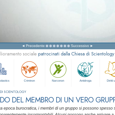
Precedente
Successivo
glioramento sociale
patrocinati dalla Chiesa di Scientology
olastics
Criminon
Narconon
Antidroga
Diritti
 DI SCIENTOLOGY
EDO DEL MEMBRO DI UN VERO GRUP
a epoca burocratica, i membri di un gruppo si possono spesso sent
 apparentemente insormontabili. Alcuni possono anche arrivare a