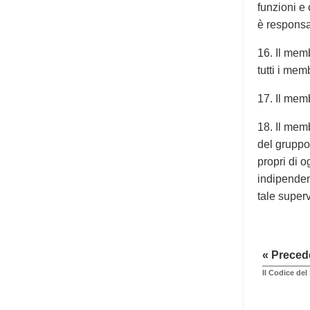
funzioni e 
è responsa
16. Il mem
tutti i me
17. Il memb
18. Il mem
del gruppo
propri di o
indipendent
tale super
« Preced
Il Codice del