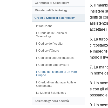
Cerimonie di Scientology
5. Il membr
Ministero di Scientology
insistere s
diritti di 
Credo e Codici di Scientology
assistenzi
Introduzione
accettare i 
Il Credo della Chiesa di
Scientology
6. La turbo
Il Codice dell’Auditor
circostanze
Il Codice d’Onore
e impedite
modo il liv
Il Codice di uno Scientologist
Il Codice del Supervisore
7. La manc
Il Credo del Membro di un Vero
in nome de
Gruppo
Il Credo di un Manager Abile e
8. Un memb
Competente
e con gli a
Le Mete di Scientology
possano em
Scientology nella società
9. Un membr