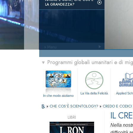
LA GRANDEZZA?
» Menu
Programmi globali umanitari e di mi
▼
La Via della Felicità
Applied Sch
In che modo aiutiamo
»
CHE COS’È SCIENTOLOGY?
»
CREDO E CODICI
IL CR
LIBRI
Nella nostr
difficoltà