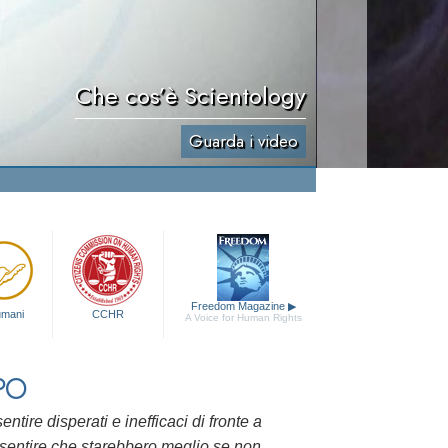
Che cos’è Scientology
Guarda i video
Freedom Magazine
▶
 umani
CCHR
A Voice for Human Rights
PO
ire disperati e inefficaci di fronte a
 sentire che starebbero meglio se non