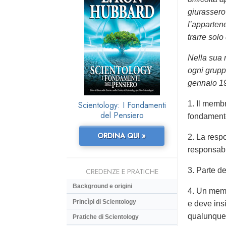
giurassero
l’apparten
trarre solo
Nella sua 
ogni grupp
gennaio 1
Scientology: I Fondamenti
1. Il membr
del Pensiero
fondamento
ORDINA QUI »
2. La resp
responsabil
3. Parte de
CREDENZE E PRATICHE
Background e origini
4. Un memb
Princìpi di Scientology
e deve insi
qualunque 
Pratiche di Scientology