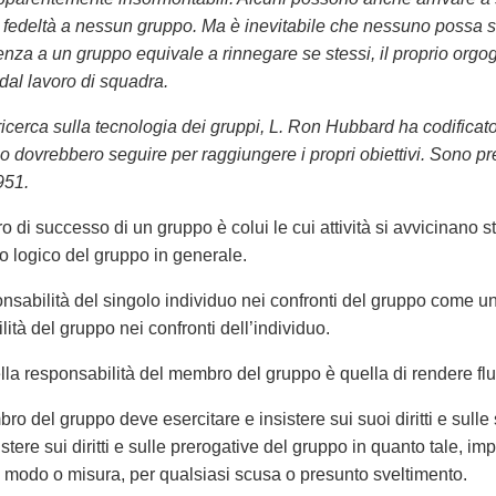
 fedeltà a nessun gruppo. Ma è inevitabile che nessuno possa s
enza a un gruppo equivale a rinnegare se stessi, il proprio orgo
 dal lavoro di squadra.
ricerca sulla tecnologia dei gruppi, L. Ron Hubbard ha codificato
o dovrebbero seguire per raggiungere i propri obiettivi. Sono pre
951.
o di successo di un gruppo è colui le cui attività si avvicinano str
 logico del gruppo in generale.
onsabilità del singolo individuo nei confronti del gruppo come un
ità del gruppo nei confronti dell’individuo.
lla responsabilità del membro del gruppo è quella di rendere fluid
ro del gruppo deve esercitare e insistere sui suoi diritti e su
stere sui diritti e sulle prerogative del gruppo in quanto tale, im
modo o misura, per qualsiasi scusa o presunto sveltimento.