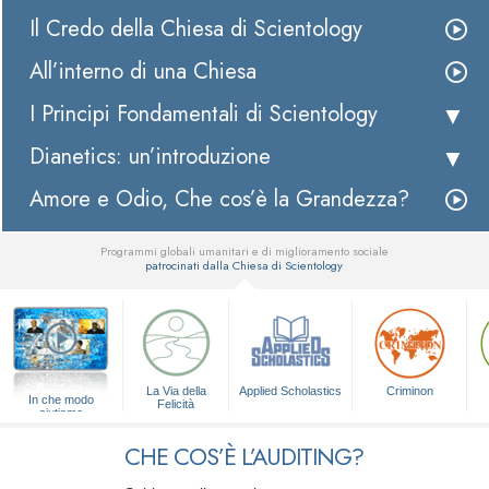
Il Credo della Chiesa di Scientology
All’interno di una Chiesa
I Principi Fondamentali di Scientology
Dianetics: un’introduzione
Amore e Odio, Che cos’è la Grandezza?
Programmi globali umanitari e di miglioramento sociale
patrocinati dalla Chiesa di Scientology
▼
La Via della
Applied Scholastics
Criminon
In che modo
Felicità
aiutiamo
CHE COS’È L’AUDITING?