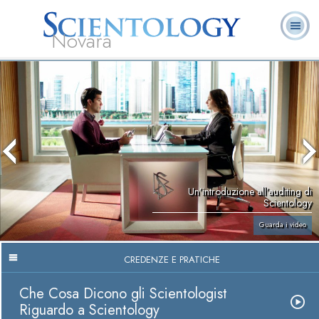
Novara
L. Ron Hubbard:
Che cos’è
Ministri
Domande
Libri
Fondatore
Scientology?
Volontari
ricorrenti
Un’introduzione all’auditing di
Scientology
Guarda i video
CREDENZE E PRATICHE
Che Cosa Dicono gli Scientologist
Riguardo a Scientology