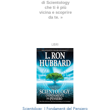
di Scientology
che ti è più
vicina e scoprire
da te. »
LIBRI
Scientology: I Fondamenti del Pensiero