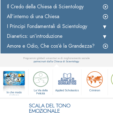
Il Credo della Chiesa di Scientology
All’interno di una Chiesa
I Principi Fondamentali di Scientology
Dianetics: un’introduzione
Amore e Odio, Che cos’è la Grandezza?
Programmi globali umanitari e di miglioramento sociale
patrocinati dalla Chiesa di Scientology
▼
La Via della
Applied Scholastics
Criminon
In che modo
Felicità
aiutiamo
SCALA DEL TONO
EMOZIONALE