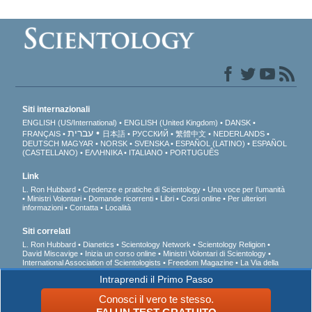
Siti internazionali
ENGLISH (US/International)
ENGLISH (United Kingdom)
DANSK
עברית
FRANÇAIS
日本語
РУССКИЙ
繁體中文
NEDERLANDS
DEUTSCH
MAGYAR
NORSK
SVENSKA
ESPAÑOL (LATINO)
ESPAÑOL
(CASTELLANO)
ΕΛΛΗΝΙΚA
ITALIANO
PORTUGUÊS
Link
L. Ron Hubbard
Credenze e pratiche di Scientology
Una voce per l’umanità
Ministri Volontari
Domande ricorrenti
Libri
Corsi online
Per ulteriori
informazioni
Contatta
Località
Siti correlati
L. Ron Hubbard
Dianetics
Scientology Network
Scientology Religion
David Miscavige
Inizia un corso online
Ministri Volontari di Scientology
International Association of Scientologists
Freedom Magazine
La Via della
Felicità
A sostegno di un mondo libero dalla droga
Uniti per i Diritti Umani
Intraprendi il Primo Passo
Gioventù per i Diritti Umani
Comitato dei Cittadini per i Diritti Umani
Conosci il vero te stesso.
© 2026 Chiesa di Scientology Internazionale. Tutti i diritti riservati.
Informativa sulla