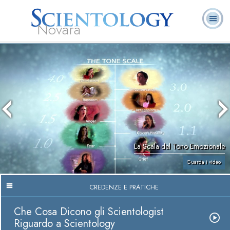
Novara
L. Ron Hubbard:
Che cos’è
Ministri
Domande
Libri
Fondatore
Scientology?
Volontari
ricorrenti
La Scala del Tono Emozionale
Guarda i video
CREDENZE E PRATICHE
Che Cosa Dicono gli Scientologist
Riguardo a Scientology