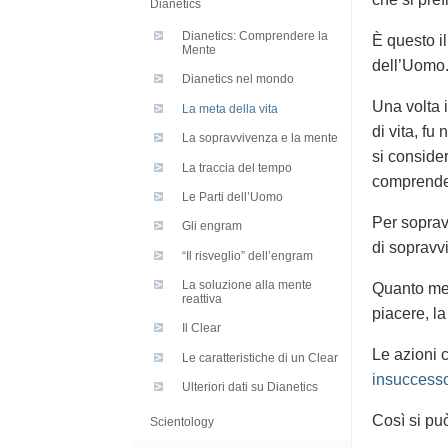
Dianetics
Dianetics: Comprendere la
È questo il
Mente
dell’Uomo
Dianetics nel mondo
Una volta i
La meta della vita
di vita, fu
La sopravvivenza e la mente
si conside
La traccia del tempo
comprender
Le Parti dell’Uomo
Per sopravv
Gli engram
di sopravv
“Il risveglio” dell’engram
La soluzione alla mente
Quanto megl
reattiva
piacere, l
Il Clear
Le azioni 
Le caratteristiche di un Clear
insuccess
Ulteriori dati su Dianetics
Così si pu
Scientology