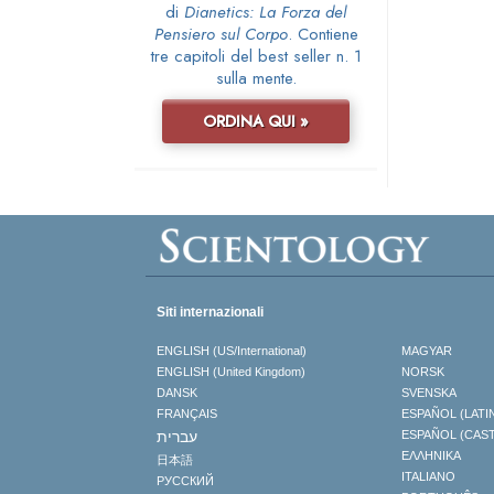
di
Dianetics: La Forza del
Pensiero sul Corpo
. Contiene
tre capitoli del best seller n. 1
sulla mente.
ORDINA QUI »
Siti internazionali
ENGLISH (US/International)
MAGYAR
ENGLISH (United Kingdom)
NORSK
DANSK
SVENSKA
FRANÇAIS
ESPAÑOL (LATI
עברית
ESPAÑOL (CAS
ΕΛΛΗΝΙΚA
日本語
ITALIANO
РУССКИЙ