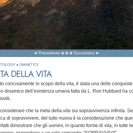
Precedente
Successivo
IENTOLOGY
»
DIANETICS
TA DELLA VITA
to concisamente lo scopo della vita, è stata una delle conquiste
pio dinamico dell’esistenza umana fatta da L. Ron Hubbard ha con
isolti.
onsiderare che la meta della vita sia sopravvivenza infinita. 
ca di sopravvivere, del tutto nuova è la considerazione che ques
nfatti dimostrare che gli uomini, in quanto forme di vita, in tutte le 
figgono, rispondono a un solo comando: “SOPRAVVIVI!”.