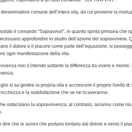
 denominatore comune dell’intera vita, da cui proviene la risoluz
.
solato il comando “Sopravvivi!”, in quanto spinta primaria che spi
 necessario approfondire lo studio dell’azione del sopravvivere. 
rano il dolore e il piacere come parte dell’equazione, si possegg
e ogni manifestazione della vita.
ivenza non s’intende soltanto la differenza tra vivere e morire. Es
ivenza.
io si sa gestire la propria vita e accrescere il proprio livello d
a ricchezza e la soddisfazione che se ne ricaveranno.
che ostacolano la sopravvivenza, al contrario, avranno come ris
o.
ò dire che le azioni che portano lontano dal dolore e verso il p