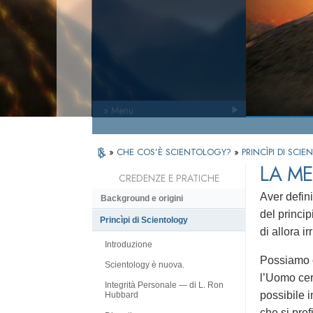
» Menu
»
CHE COS’È SCIENTOLOGY?
»
PRINCÌPI DI SC
LA ME
CREDENZE E PRATICHE
Aver defini
Background e origini
del princi
Princìpi di Scientology
di allora irr
Introduzione
Possiamo c
Scientology è nuova.
l’Uomo cer
Integrità Personale — di L. Ron
possibile i
Hubbard
che si pre