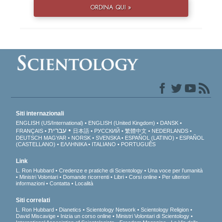
ORDINA QUI »
Siti internazionali
ENGLISH (US/International)
ENGLISH (United Kingdom)
DANSK
עברית
FRANÇAIS
日本語
РУССКИЙ
繁體中文
NEDERLANDS
DEUTSCH
MAGYAR
NORSK
SVENSKA
ESPAÑOL (LATINO)
ESPAÑOL
(CASTELLANO)
ΕΛΛΗΝΙΚA
ITALIANO
PORTUGUÊS
Link
L. Ron Hubbard
Credenze e pratiche di Scientology
Una voce per l’umanità
Ministri Volontari
Domande ricorrenti
Libri
Corsi online
Per ulteriori
informazioni
Contatta
Località
Siti correlati
L. Ron Hubbard
Dianetics
Scientology Network
Scientology Religion
David Miscavige
Inizia un corso online
Ministri Volontari di Scientology