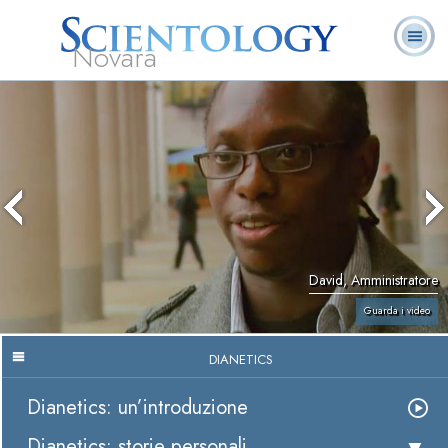
Novara
L. Ron Hubbard:
Che cos’è
Ministri
Domande
Libri
Fondatore
Scientology?
Volontari
ricorrenti
David, Amministratore
Guarda i video
DIANETICS
Dianetics: un’introduzione
Dianetics: storie personali