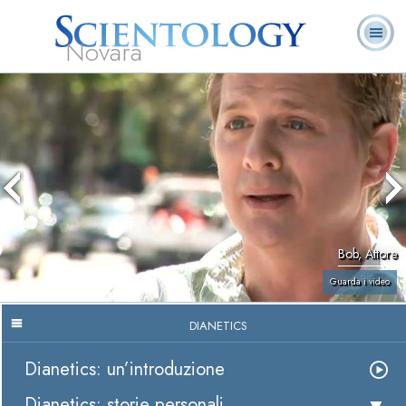
Novara
L. Ron Hubbard:
Che cos’è
Ministri
Domande
Libri
Fondatore
Scientology?
Volontari
ricorrenti
Bob, Attore
Guarda i video
DIANETICS
Dianetics: un’introduzione
Dianetics: storie personali