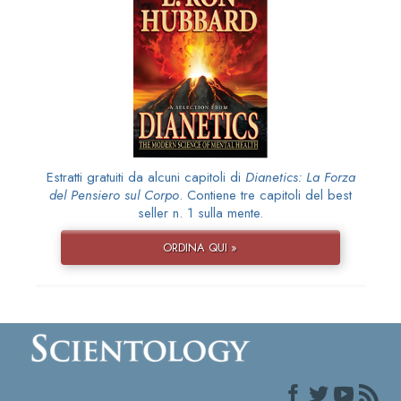
Estratti gratuiti da alcuni capitoli di
Dianetics: La Forza
del Pensiero sul Corpo
. Contiene tre capitoli del best
seller n. 1 sulla mente.
ORDINA QUI »