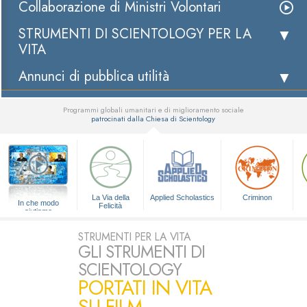
Collaborazione di Ministri Volontari
STRUMENTI DI SCIENTOLOGY PER LA
VITA
Annunci di pubblica utilità
Programmi globali umanitari e di miglioramento sociale
patrocinati dalla Chiesa di Scientology
▼
La Via della
Applied Scholastics
Criminon
In che modo
Felicità
aiutiamo
STRUMENTI PER LA VITA
GLI STRUMENTI DI
SCIENTOLOGY
PORTATI IN VITA