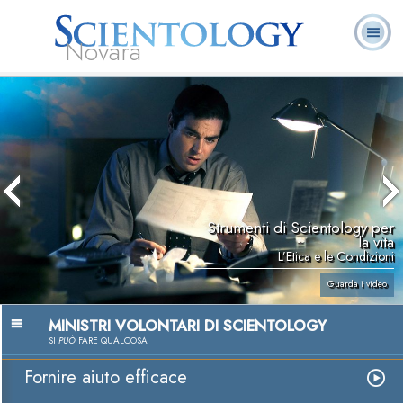
Novara
L. Ron Hubbard:
Che cos’è
Ministri
Domande
Libri
Fondatore
Scientology?
Volontari
ricorrenti
Strumenti di Scientology per
la vita
L’Etica e le Condizioni
Guarda i video
MINISTRI VOLONTARI DI SCIENTOLOGY
SI
PUÒ
FARE QUALCOSA
Fornire aiuto efficace