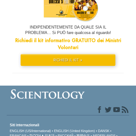
INDIPENDENTEMENTE DA QUALE SIA IL
PROBLEMA... Si PUÒ fare qualcosa al riguardo!
Richiedi il kit informativo GRATUITO dei Ministri
Volontari
RICHIEDI IL KIT »
Siti internazionali
ENGLISH (US/International)
ENGLISH (United Kingdom)
DANSK
עברית
FRANÇAIS
日本語
РУССКИЙ
繁體中文
NEDERLANDS