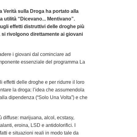
La Verità sulla Droga ha portato alla
a utilità “Dicevano... Mentivano”.
i effetti distruttivi delle droghe più
tà si rivolgono direttamente ai giovani
adere i giovani dal cominciare ad
omponente essenziale del programma La
ffetti delle droghe e per ridurre il loro
entare la droga: l’idea che assumendola
 alla dipendenza (“Solo Una Volta”) e che
 diffuse: marijuana, alcol, ecstasy,
lanti, eroina, LSD e antidolorifici. I
tti e situazioni reali in modo tale da