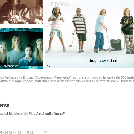
DROGA.
it.drug
free
world.org
.. MENTIVANO
16
 La Verità sulla Droga “Dicevano... Mentivano” sono stati mandati in onda da 500 emitt
anza o droga illegale, fornendo una descrizione visiva dei suoi effetti nocivi, basata su
ente
cativi Multimediali “La Verità sulla Droga”
ERNE DI PIÙ