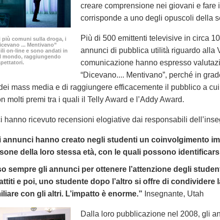
creare comprensione nei giovani e fare 
corrisponde a uno degli opuscoli della s
Più di 500 emittenti televisive in circa
i più comuni sulla droga, i
icevano ... Mentivano”
annunci di pubblica utilità riguardo alla 
ili
on-line
e sono andati in
 il mondo, raggiungendo
comunicazione hanno espresso valutazio
spettatori.
“Dicevano.... Mentivano”, perché in grado
ei mass media e di raggiungere efficacemente il pubblico a cui s
n molti premi tra i quali il Telly Award e l’Addy Award.
i hanno ricevuto recensioni elogiative dai responsabili dell’in
i annunci hanno creato negli studenti un coinvolgimento im
sone della loro stessa età, con le quali possono identificars
o sempre gli annunci per ottenere l’attenzione degli studenti.
attiti e poi, uno studente dopo l’altro si offre di condividere 
iliare con gli altri. L’impatto è enorme.”
Insegnante, Utah
Dalla loro pubblicazione nel 2008, gli ann