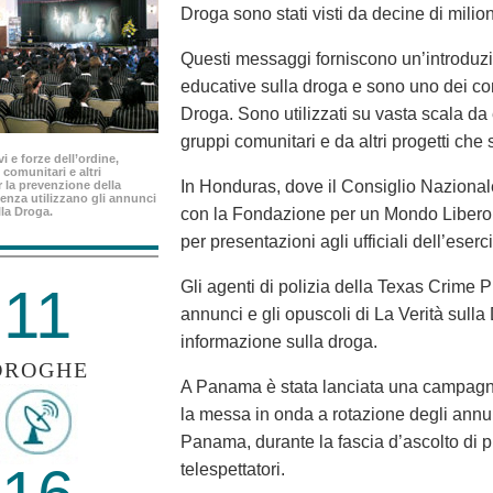
Droga sono stati visti da decine di milio
Questi messaggi forniscono un’introduzio
educative sulla droga e sono uno dei c
Droga. Sono utilizzati su vasta scala da e
gruppi comunitari e da altri progetti che
i e forze dell’ordine,
 comunitari e altri
In Honduras, dove il Consiglio Nazionale 
 la prevenzione della
enza utilizzano gli annunci
lla Droga.
con la Fondazione per un Mondo Libero d
per presentazioni agli ufficiali dell’eserc
Gli agenti di polizia della Texas Crime P
11
annunci e gli opuscoli di La Verità sulla
informazione sulla droga.
DROGHE
A Panama è stata lanciata una campagna
la messa in onda a rotazione degli annun
Panama, durante la fascia d’ascolto di p
telespettatori.