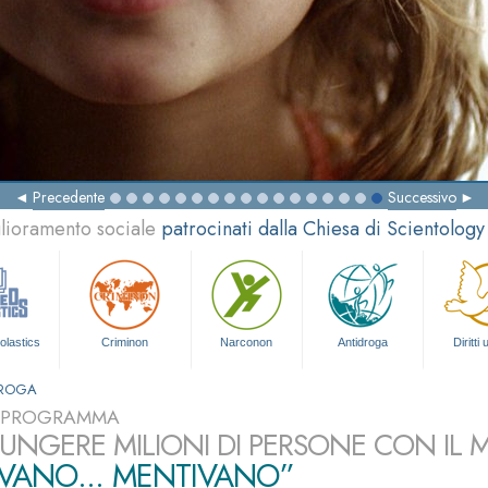
Precedente
Successivo
glioramento sociale
patrocinati dalla Chiesa di Scientology
olastics
Criminon
Narconon
Antidroga
Diritti
DROGA
L PROGRAMMA
UNGERE MILIONI DI PERSONE CON IL
VANO... MENTIVANO”