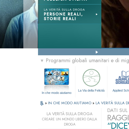
LA VERITÀ SULLA DROGA
PERSONE REALI,
STORIE REALI
Programmi globali umanitari e di mi
▼
La Via della Felicità
Applied Sch
In che modo aiutiamo
»
IN CHE MODO AIUTIAMO
»
LA VERITÀ SULLA 
DATI SU
LA VERITÀ SULLA DROGA
RAGGI
CREARE UN MONDO LIBERO DALLA
“DICE
DROGA