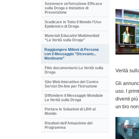
Sostenere un’Istruzione Efficace
sulla Droga e Iniziative di
Prevenzione
Sradicare in Tutto il Mondo l’Uso
Epidemico di Droga
Materiali Educativi Multimediali
“La Verità sulla Droga”
Raggiungere Milioni di Persone
con il Messaggio “Dicevano...
Mentivano”
Film documentario La Verità sulla
Verità sull
Droga
Sito Web Interattivo del Centro
Gli annunci
Servizi On-line per l’Istruzione
uso. I pri
Diffondere il Messaggio Mondiale
diventi pi
La Verità sulla Droga
un tiro non
Portare le Soluzioni di LRH al
Mondo
Risultati dell’Attuazione del
Programma