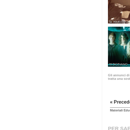
14. MARIJUANA
15 DICEVANO.
Gli annunci di
tratta una sost
« Preced
Materiali Edu
PER SAP