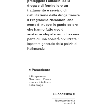
proteggere i cittadini dalla
droga e di fornire loro un
trattamento e servizio di
riabilitazione dalla droga tramite
il Programma Narconon, che
mette di nuovo in grado coloro
che hanno fatto uso di
sostanze stupefacenti di essere
parte di una società civilizzata.”
Ispettore generale della polizia di
Kathmandu
« Precedente
Il Programma
Narconon: Creare
una società libera
dalla droga
Successivo »
Riportare in vita
una città