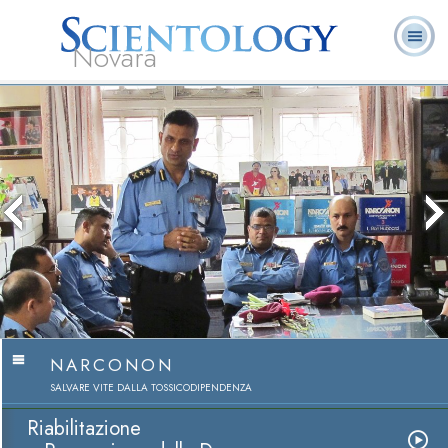
Novara
L. Ron Hubbard:
Che cos’è
Ministri
Domande
Libri
Fondatore
Scientology?
Volontari
ricorrenti
The media could not be lo
because the server or netw
because the format is no
NARCONON
SALVARE VITE DALLA TOSSICODIPENDENZA
Riabilitazione