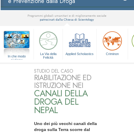
e Prevenzione dalla Droga
Programmi globali umanitari e di miglioramento sociale
patrocinati dalla Chiesa di Scientology
▼
La Via della
Applied Scholastics
Criminon
In che modo
Felicità
aiutiamo
STUDIO DEL CASO
RIABILITAZIONE ED
ISTRUZIONE NEI
CANALI DELLA
DROGA DEL
NEPAL
Uno dei più vecchi canali della
droga sulla Terra scorre dal