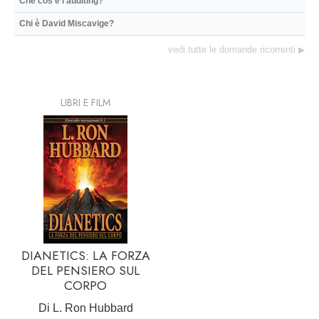
Che cos’è l’auditing?
Chi è David Miscavige?
vedi tutte le domande ricorrenti
▶
LIBRI E FILM
DIANETICS: LA FORZA
DEL PENSIERO SUL
CORPO
Di L. Ron Hubbard