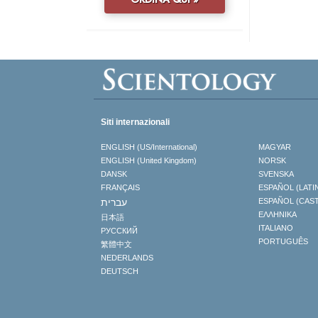
Siti internazionali
ENGLISH (US/International)
MAGYAR
ENGLISH (United Kingdom)
NORSK
DANSK
SVENSKA
FRANÇAIS
ESPAÑOL (LATI
עברית
ESPAÑOL (CAS
ΕΛΛΗΝΙΚA
日本語
ITALIANO
РУССКИЙ
PORTUGUÊS
繁體中文
NEDERLANDS
DEUTSCH