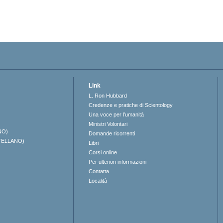
Link
L. Ron Hubbard
Credenze e pratiche di Scientology
Una voce per l’umanità
Ministri Volontari
NO)
Domande ricorrenti
TELLANO)
Libri
Corsi online
Per ulteriori informazioni
Contatta
Località