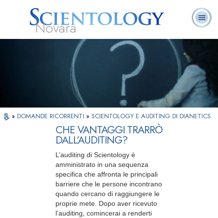
Novara
L. Ron Hubbard:
Che cos’è
Ministri
Domande
Libri
Fondatore
Scientology?
Volontari
ricorrenti
»
DOMANDE RICORRENTI
»
SCIENTOLOGY E AUDITING DI DIANETICS
CHE VANTAGGI TRARRÒ
DALL’AUDITING?
L’auditing di Scientology è
amministrato in una sequenza
specifica che affronta le principali
barriere che le persone incontrano
quando cercano di raggiungere le
proprie mete. Dopo aver ricevuto
l’auditing, comincerai a renderti