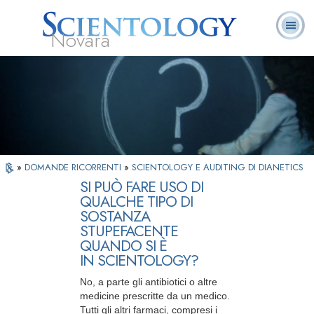
Novara
L. Ron Hubbard:
Che cos’è
Ministri
Domande
Libri
Fondatore
Scientology?
Volontari
ricorrenti
»
DOMANDE RICORRENTI
»
SCIENTOLOGY E AUDITING DI DIANETICS
SI PUÒ FARE USO DI
QUALCHE TIPO DI
SOSTANZA
STUPEFACENTE
QUANDO SI È
IN SCIENTOLOGY?
No, a parte gli antibiotici o altre
medicine prescritte da un medico.
Tutti gli altri farmaci, compresi i