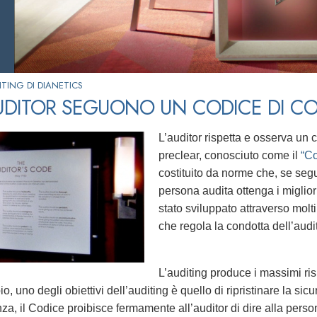
TING DI DIANETICS
AUDITOR SEGUONO UN CODICE DI 
L’auditor rispetta e osserva un 
preclear, conosciuto come il
“Co
costituito da norme che, se seg
persona audita ottenga i migliori 
stato sviluppato attraverso molt
che regola la condotta dell’audit
L’auditing produce i massimi risu
, uno degli obiettivi dell’auditing è quello di ripristinare la si
a, il Codice proibisce fermamente all’auditor di dire alla pers