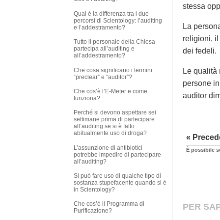
stessa opp
Qual è la differenza tra i due
percorsi di Scientology: l’auditing
La persona
e l’addestramento?
religioni,
Tutto il personale della Chiesa
partecipa all’auditing e
dei fedeli.
all’addestramento?
Che cosa significano i termini
Le qualità
“preclear” e “auditor”?
persone in 
Che cos’è l’E-Meter e come
auditor dim
funziona?
Perché si devono aspettare sei
settimane prima di partecipare
all’auditing se si è fatto
abitualmente uso di droga?
« Preced
L’assunzione di antibiotici
È possibile s
potrebbe impedire di partecipare
all’auditing?
Si può fare uso di qualche tipo di
sostanza stupefacente quando si è
in Scientology?
Che cos’è il Programma di
PER SAP
Purificazione?