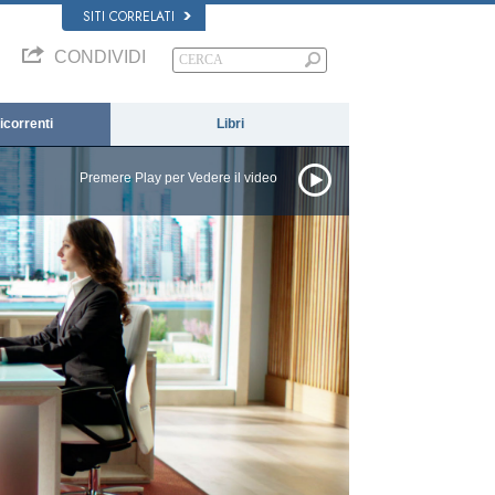
SITI CORRELATI
CONDIVIDI
correnti
Libri
Premere Play per Vedere il video