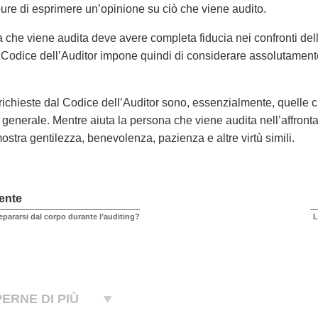
ure di esprimere un’opinione su ciò che viene audito.
 che viene audita deve avere completa fiducia nei confronti dell’
 il Codice dell’Auditor impone quindi di considerare assolutamen
 richieste dal Codice dell’Auditor sono, essenzialmente, quelle c
generale. Mentre aiuta la persona che viene audita nell’affrontar
ostra gentilezza, benevolenza, pazienza e altre virtù simili.
ente
epararsi dal corpo durante l’auditing?
L
ERNE DI PIÙ