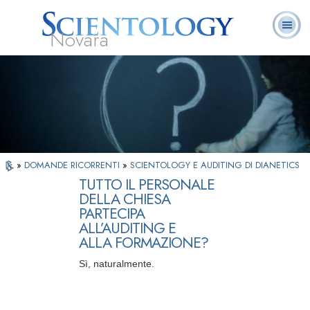
Novara
L. Ron Hubbard:
Che cos’è
Ministri
Domande
Libri
Fondatore
Scientology?
Volontari
ricorrenti
»
DOMANDE RICORRENTI
»
SCIENTOLOGY E AUDITING DI DIANETICS
TUTTO IL PERSONALE
DELLA CHIESA
PARTECIPA
ALL’AUDITING E
ALLA FORMAZIONE?
Sì, naturalmente.