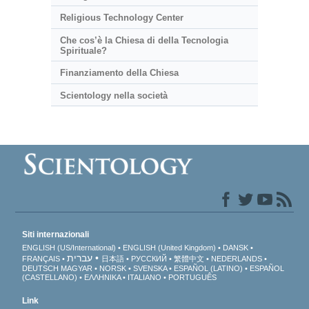
Religious Technology Center
Che cos’è la Chiesa di della Tecnologia
Spirituale?
Finanziamento della Chiesa
Scientology nella società
Siti internazionali
ENGLISH (US/International)
ENGLISH (United Kingdom)
DANSK
עברית
FRANÇAIS
日本語
РУССКИЙ
繁體中文
NEDERLANDS
DEUTSCH
MAGYAR
NORSK
SVENSKA
ESPAÑOL (LATINO)
ESPAÑOL
(CASTELLANO)
ΕΛΛΗΝΙΚA
ITALIANO
PORTUGUÊS
Link