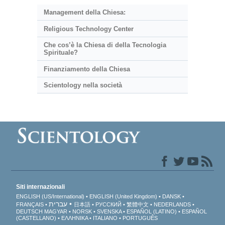
Management della Chiesa:
Religious Technology Center
Che cos’è la Chiesa di della Tecnologia
Spirituale?
Finanziamento della Chiesa
Scientology nella società
Siti internazionali
ENGLISH (US/International)
ENGLISH (United Kingdom)
DANSK
עברית
FRANÇAIS
日本語
РУССКИЙ
繁體中文
NEDERLANDS
DEUTSCH
MAGYAR
NORSK
SVENSKA
ESPAÑOL (LATINO)
ESPAÑOL
(CASTELLANO)
ΕΛΛΗΝΙΚA
ITALIANO
PORTUGUÊS