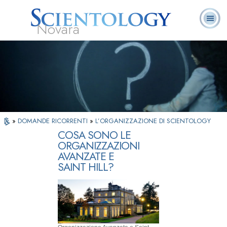
Novara
L. Ron Hubbard:
Che cos’è
Ministri
Domande
Libri
Fondatore
Scientology?
Volontari
ricorrenti
»
DOMANDE RICORRENTI
»
L’ORGANIZZAZIONE DI SCIENTOLOGY
COSA SONO LE
ORGANIZZAZIONI
AVANZATE E
SAINT HILL?