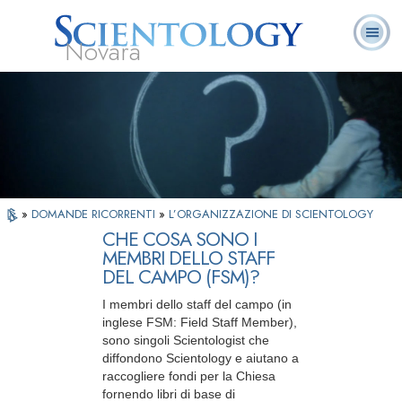
Novara
L. Ron Hubbard:
Che cos’è
Ministri
Domande
Libri
Fondatore
Scientology?
Volontari
ricorrenti
»
DOMANDE RICORRENTI
»
L’ORGANIZZAZIONE DI SCIENTOLOGY
CHE COSA SONO I
MEMBRI DELLO STAFF
DEL CAMPO (FSM)?
I membri dello staff del campo (in
inglese FSM: Field Staff Member),
sono singoli Scientologist che
diffondono Scientology e aiutano a
raccogliere fondi per la Chiesa
fornendo libri di base di