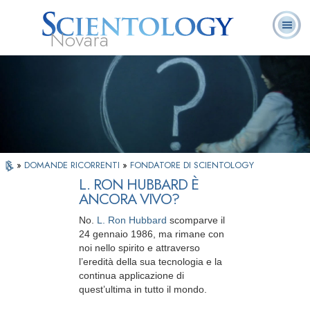
Novara
L. Ron Hubbard:
Che cos’è
Ministri
Domande
Libri
Fondatore
Scientology?
Volontari
ricorrenti
»
DOMANDE RICORRENTI
»
FONDATORE DI SCIENTOLOGY
L. RON HUBBARD È
ANCORA VIVO?
No.
L. Ron Hubbard
scomparve il
24 gennaio 1986, ma rimane con
noi nello spirito e attraverso
l’eredità della sua tecnologia e la
continua applicazione di
quest’ultima in tutto il mondo.