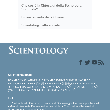
Che cos’è la Chiesa di della Tecnologia
Spirituale?
Finanziamento della Chiesa
Scientology nella società
Siti internazionali
ENGLISH (US/International)
ENGLISH (United Kingdom)
DANSK
עברית
FRANÇAIS
日本語
РУССКИЙ
繁體中文
NEDERLANDS
DEUTSCH
MAGYAR
NORSK
SVENSKA
ESPAÑOL (LATINO)
ESPAÑOL
(CASTELLANO)
ΕΛΛΗΝΙΚA
ITALIANO
PORTUGUÊS
Link
L. Ron Hubbard
Credenze e pratiche di Scientology
Una voce per l’umanità
Ministri Volontari
Domande ricorrenti
Libri
Corsi online
Per ulteriori
informazioni
Contatta
Località