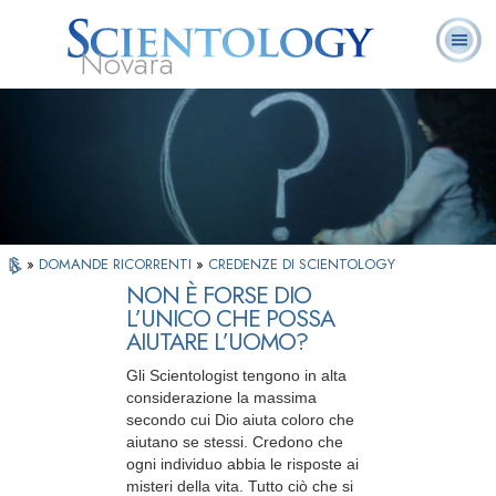
Novara
L. Ron Hubbard:
Che cos’è
Ministri
Domande
Libri
Fondatore
Scientology?
Volontari
ricorrenti
»
DOMANDE RICORRENTI
»
CREDENZE DI SCIENTOLOGY
NON È FORSE DIO
L’UNICO CHE POSSA
AIUTARE L’UOMO?
Gli Scientologist tengono in alta
considerazione la massima
secondo cui Dio aiuta coloro che
aiutano se stessi. Credono che
ogni individuo abbia le risposte ai
misteri della vita. Tutto ciò che si