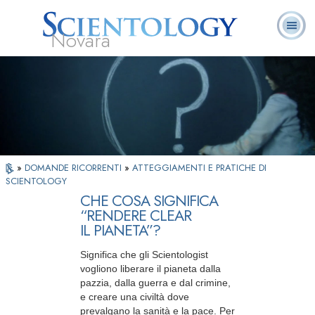
Novara
L. Ron Hubbard:
Che cos’è
Ministri
Domande
Libri
Fondatore
Scientology?
Volontari
ricorrenti
»
DOMANDE RICORRENTI
»
ATTEGGIAMENTI E PRATICHE DI
SCIENTOLOGY
CHE COSA SIGNIFICA
“RENDERE CLEAR
IL PIANETA”?
Significa che gli Scientologist
vogliono liberare il pianeta dalla
pazzia, dalla guerra e dal crimine,
e creare una civiltà dove
prevalgano la sanità e la pace. Per