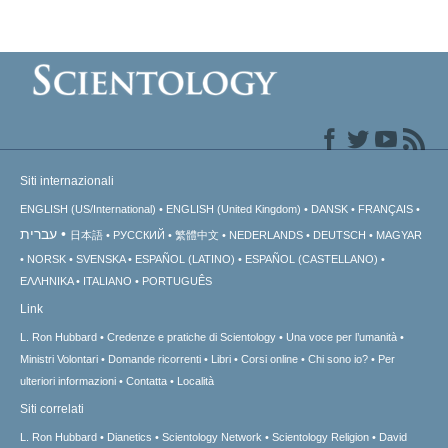
Siti internazionali
ENGLISH (US/International)
ENGLISH (United Kingdom)
DANSK
FRANÇAIS
עברית
日本語
РУССКИЙ
繁體中文
NEDERLANDS
DEUTSCH
MAGYAR
NORSK
SVENSKA
ESPAÑOL (LATINO)
ESPAÑOL (CASTELLANO)
ΕΛΛΗΝΙΚA
ITALIANO
PORTUGUÊS
Link
L. Ron Hubbard
Credenze e pratiche di Scientology
Una voce per l’umanità
Ministri Volontari
Domande ricorrenti
Libri
Corsi online
Chi sono io?
Per
ulteriori informazioni
Contatta
Località
Siti correlati
L. Ron Hubbard
Dianetics
Scientology Network
Scientology Religion
David