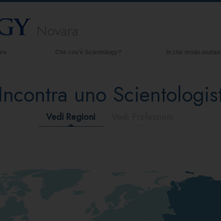
Novara
ore
Che cos’è Scientology?
In che modo aiutia
Credenze e pratiche
Incontra uno Scientologis
Credo e codici di Scientology
Che cosa dicono gli Scientologist
riguardo a Scientology
Vedi Regioni
Vedi Professioni
Incontra uno Scientologist
All’interno di una Chiesa
I Principi Fondamentali di Scientology
Un’Introduzione a Dianetics
Amore e Odio:
Che Cos’è la Grandezza?