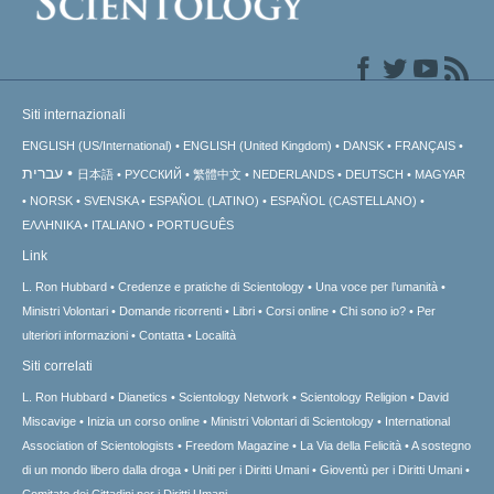
Siti internazionali
ENGLISH (US/International)
ENGLISH (United Kingdom)
DANSK
FRANÇAIS
עברית
日本語
РУССКИЙ
繁體中文
NEDERLANDS
DEUTSCH
MAGYAR
NORSK
SVENSKA
ESPAÑOL (LATINO)
ESPAÑOL (CASTELLANO)
ΕΛΛΗΝΙΚA
ITALIANO
PORTUGUÊS
Link
L. Ron Hubbard
Credenze e pratiche di Scientology
Una voce per l’umanità
Ministri Volontari
Domande ricorrenti
Libri
Corsi online
Chi sono io?
Per
ulteriori informazioni
Contatta
Località
Siti correlati
L. Ron Hubbard
Dianetics
Scientology Network
Scientology Religion
David
Miscavige
Inizia un corso online
Ministri Volontari di Scientology
International
Association of Scientologists
Freedom Magazine
La Via della Felicità
A sostegno
di un mondo libero dalla droga
Uniti per i Diritti Umani
Gioventù per i Diritti Umani
Comitato dei Cittadini per i Diritti Umani