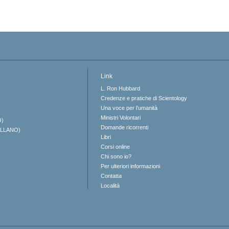
Link
L. Ron Hubbard
Credenze e pratiche di Scientology
Una voce per l’umanità
Ministri Volontari
O)
Domande ricorrenti
ELLANO)
Libri
Corsi online
Chi sono io?
Per ulteriori informazioni
Contatta
Località