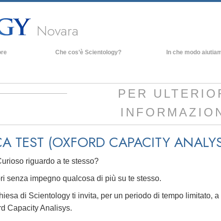
Novara
ore
Che cos’è Scientology?
In che modo aiutia
Credenze e pratiche
Credo e codici di Scientology
PER ULTERIO
Che cosa dicono gli Scientologist
INFORMAZIO
riguardo a Scientology
Incontra uno Scientologist
A TEST (OXFORD CAPACITY ANALYS
All’interno di una Chiesa
I Principi Fondamentali di Scientology
urioso riguardo a te stesso?
Un’Introduzione a Dianetics
ri senza impegno qualcosa di più su te stesso.
Amore e Odio:
iesa di Scientology ti invita, per un periodo di tempo limitato, 
Che Cos’è la Grandezza?
rd Capacity Analisys.