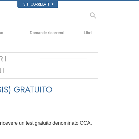
SITI CORRELATI
mo
Domande ricorrenti
Libri
Contesto e principi fondamentali
Libri introduttivi
All’interno di una Chiesa
Audiolibri
RI
L’organizzazione di Scientology
Conferenze Introduttive
NI
Film
IS)
GRATUITO
a ricevere un test gratuito denominato OCA,