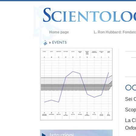
Home page
L. Ron Hubbard: Fondat
»
EVENTS
OC
Sei C
Scop
La Ch
Oxfo
Istruzioni