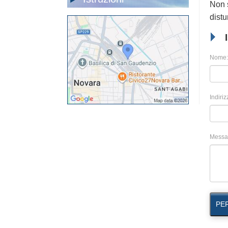
Non s
distu
Nome:
Indiriz
Messa
PE