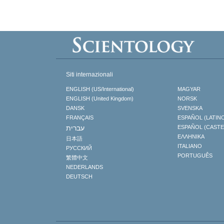
Siti internazionali
ENGLISH (US/International)
MAGYAR
ENGLISH (United Kingdom)
NORSK
DANSK
SVENSKA
FRANÇAIS
ESPAÑOL (LATIN
עברית
ESPAÑOL (CAST
ΕΛΛΗΝΙΚA
日本語
ITALIANO
РУССКИЙ
PORTUGUÊS
繁體中文
NEDERLANDS
DEUTSCH