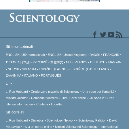
Siti internazionali
ENGLISH (US/International)
ENGLISH (United Kingdom)
DANSK
FRANÇAIS
עברית
日本語
РУССКИЙ
繁體中文
NEDERLANDS
DEUTSCH
MAGYAR
NORSK
SVENSKA
ESPAÑOL (LATINO)
ESPAÑOL (CASTELLANO)
ΕΛΛΗΝΙΚA
ITALIANO
PORTUGUÊS
Link
L. Ron Hubbard
Credenze e pratiche di Scientology
Una voce per l’umanità
Ministri Volontari
Domande ricorrenti
Libri
Corsi online
Chi sono io?
Per
ulteriori informazioni
Contatta
Località
Siti correlati
L. Ron Hubbard
Dianetics
Scientology Network
Scientology Religion
David
Miscavige
Inizia un corso online
Ministri Volontari di Scientology
International